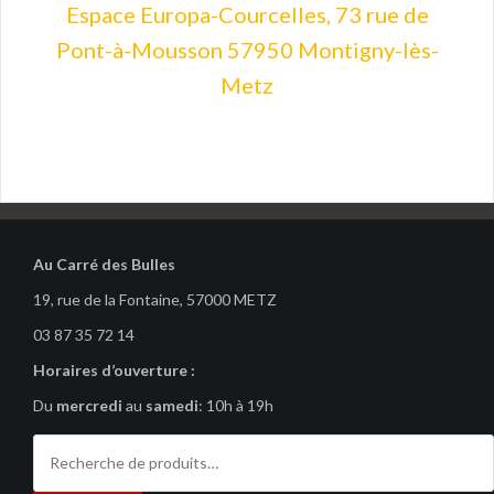
Espace Europa-Courcelles, 73 rue de
Pont-à-Mousson 57950 Montigny-lès-
Metz
Au Carré des Bulles
19, rue de la Fontaine, 57000 METZ
03 87 35 72 14
Horaires d’ouverture :
Du
mercredi
au
samedi
: 10h à 19h
Recherche
pour :