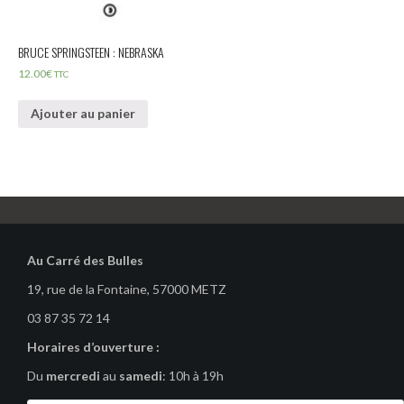
BRUCE SPRINGSTEEN : NEBRASKA
12.00
€
TTC
Ajouter au panier
Au Carré des Bulles
19, rue de la Fontaine, 57000 METZ
03 87 35 72 14
Horaires d’ouverture :
Du
mercredi
au
samedi
: 10h à 19h