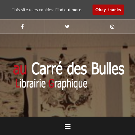
This site uses cookies:
Find out more.
Okay, thanks
Aller
au
Suivez-
Suivez-
Suivez-
nous
nous
nous
contenu
sur
sur
sur
principal
Faebook
Twitter
Instagram