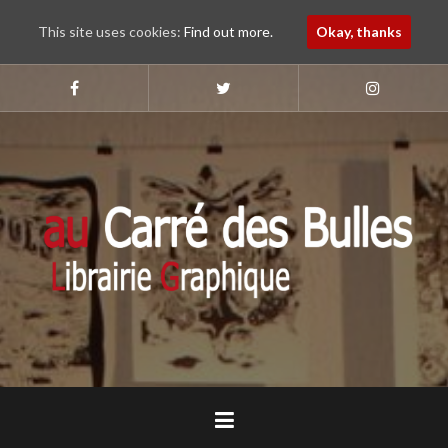
This site uses cookies:
Find out more.
Okay, thanks
Aller
au
Suivez-
Suivez-
Suivez-
nous
nous
nous
contenu
sur
sur
sur
principal
Faebook
Twitter
Instagram