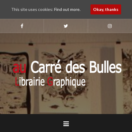
This site uses cookies:
Find out more.
Okay, thanks
Aller
au
Suivez-
Suivez-
Suivez-
nous
nous
nous
contenu
sur
sur
sur
principal
Faebook
Twitter
Instagram