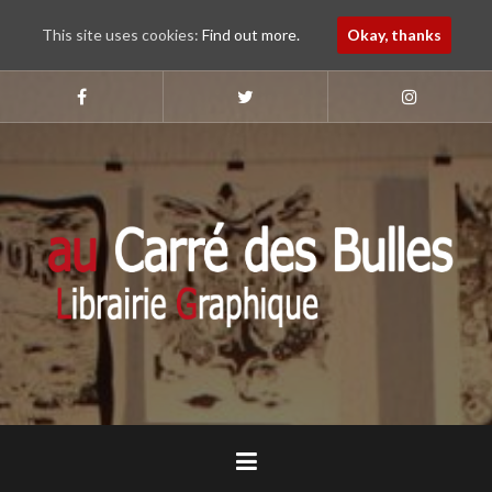
This site uses cookies:
Find out more.
Okay, thanks
Aller
au
Suivez-
Suivez-
Suivez-
nous
nous
nous
contenu
sur
sur
sur
principal
Faebook
Twitter
Instagram