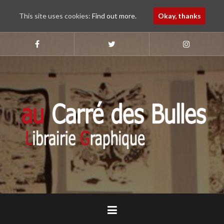
This site uses cookies:
Find out more.
Okay, thanks
Aller
au
Suivez-
Suivez-
Suivez-
nous
nous
nous
contenu
sur
sur
sur
principal
Faebook
Twitter
Instagram