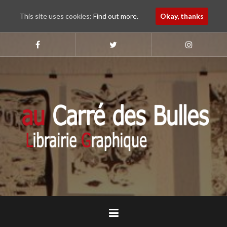
This site uses cookies:
Find out more.
Okay, thanks
Aller
au
Suivez-
Suivez-
Suivez-
nous
nous
nous
contenu
sur
sur
sur
principal
Faebook
Twitter
Instagram