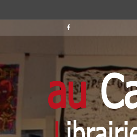
Aller
au
Suivez-
contenu
nous
sur
principal
Faebook