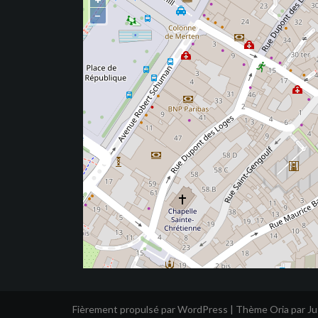
−
Fièrement propulsé par WordPress
|
Thème
Oria
par J