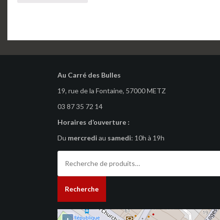
Au Carré des Bulles
19, rue de la Fontaine, 57000 METZ
03 87 35 72 14
Horaires d’ouverture :
Du
mercredi
au
samedi
: 10h à 19h
Recherche
pour :
Recherche
+