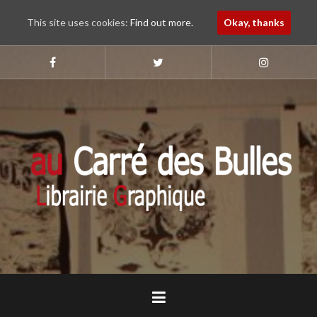
This site uses cookies:
Find out more.
Okay, thanks
Aller
au
Suivez-
Suivez-
Suivez-
nous
nous
nous
contenu
sur
sur
sur
principal
Faebook
Twitter
Instagram