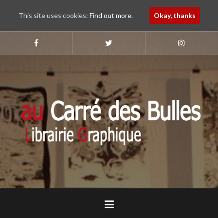
This site uses cookies:
Find out more.
Okay, thanks
Aller
au
Suivez-
Suivez-
Suivez-
nous
nous
nous
contenu
sur
sur
sur
principal
Faebook
Twitter
Instagram