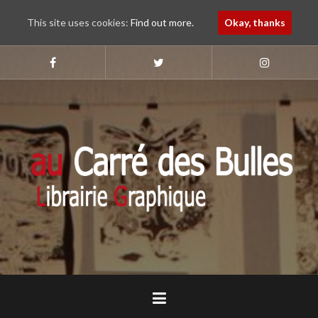
This site uses cookies:
Find out more.
Okay, thanks
Aller
au
Suivez-
Suivez-
Suivez-
nous
nous
nous
contenu
sur
sur
sur
principal
Faebook
Twitter
Instagram