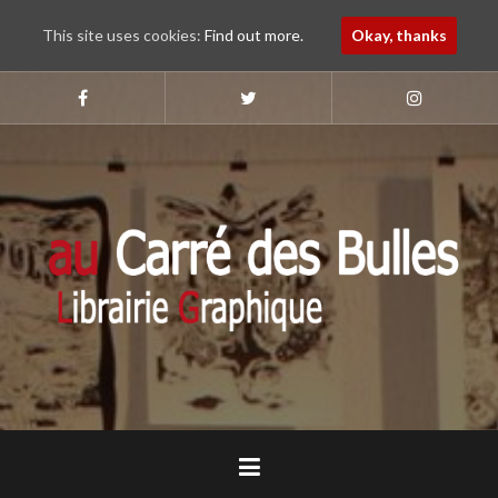
This site uses cookies:
Find out more.
Okay, thanks
Aller
au
Suivez-
Suivez-
Suivez-
nous
nous
nous
contenu
sur
sur
sur
principal
Faebook
Twitter
Instagram