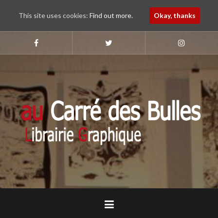
This site uses cookies:
Find out more.
Okay, thanks
Aller
au
Suivez-
Suivez-
Suivez-
nous
nous
nous
contenu
sur
sur
sur
principal
Faebook
Twitter
Instagram