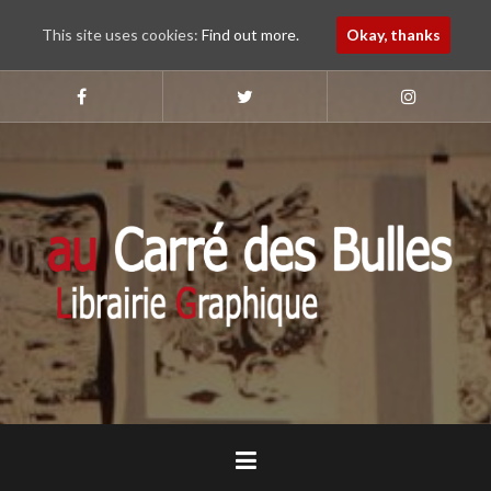
This site uses cookies:
Find out more.
Okay, thanks
Aller
au
Suivez-
Suivez-
Suivez-
nous
nous
nous
contenu
sur
sur
sur
principal
Faebook
Twitter
Instagram