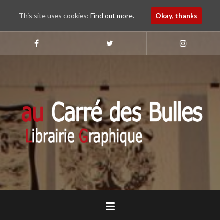
This site uses cookies:
Find out more.
Okay, thanks
Aller
au
Suivez-
Suivez-
Suivez-
nous
nous
nous
contenu
sur
sur
sur
principal
Faebook
Twitter
Instagram