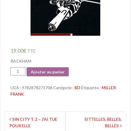
19.00
€
TTC
RACKHAM
Quantité
Ajouter au panier
UGS :
9782878271706
Catégorie :
BD
Étiquette :
MILLER
FRANK
Navigation
SIN CITY T. 2 – J’AI TUE
SITTELLES, BELLES,
POUR ELLE
BELLES