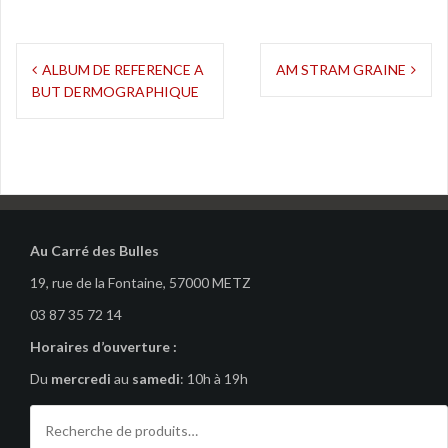
Navigation
ALBUM DE REFERENCE A
AM STRAM GRAINE
BUT DERMOGRAPHIQUE
de
l’article
Au Carré des Bulles
19, rue de la Fontaine, 57000 METZ
03 87 35 72 14
Horaires d’ouverture :
Du
mercredi
au
samedi
: 10h à 19h
Recherche
pour :