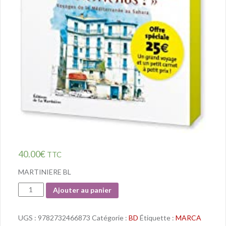
40.00
€
TTC
MARTINIERE BL
Quantité
Ajouter au panier
UGS :
9782732466873
Catégorie :
BD
Étiquette :
MARCA