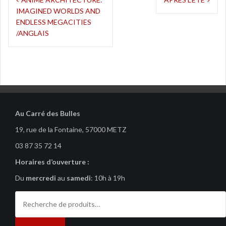
Navigation
IMAGINED WORLDS AND
de
ENDLESS MEGACITIES
l’article
/ANGLAIS
Au Carré des Bulles
19, rue de la Fontaine, 57000 METZ
03 87 35 72 14
Horaires d’ouverture :
Du
mercredi
au
samedi
: 10h à 19h
Recherche
pour :