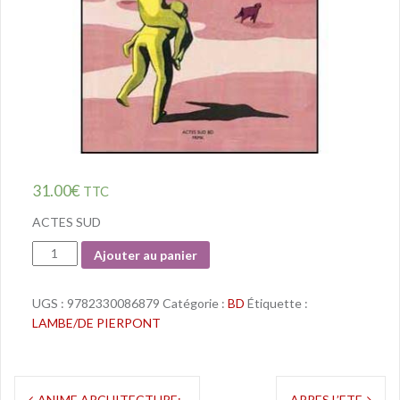
31.00
€
TTC
ACTES SUD
Quantité
Ajouter au panier
UGS :
9782330086879
Catégorie :
BD
Étiquette :
LAMBE/DE PIERPONT
ANIME ARCHITECTURE:
APRES L’ETE