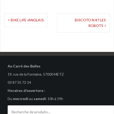
Navigation
BIKE LIFE /ANGLAIS
BISCOTO N 87 LES
ROBOTS
de
l’article
Au Carré des Bulles
19, rue de la Fontaine, 57000 METZ
03 87 35 72 14
Horaires d’ouverture :
Du
mercredi
au
samedi
: 10h à 19h
Recherche
pour :