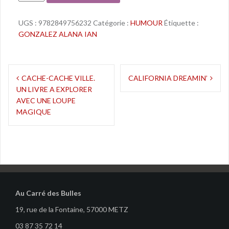
UGS :
9782849756232
Catégorie :
HUMOUR
Étiquette :
GONZALEZ ALANA IAN
Navigation
CACHE-CACHE VILLE.
CALIFORNIA DREAMIN’
UN LIVRE A EXPLORER
de
AVEC UNE LOUPE
l’article
MAGIQUE
Au Carré des Bulles
19, rue de la Fontaine, 57000 METZ
03 87 35 72 14