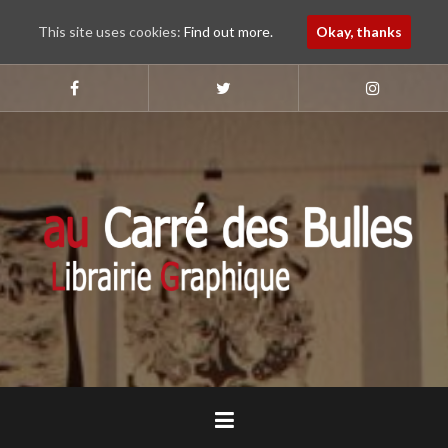
This site uses cookies:
Find out more.
Okay, thanks
Aller
au
Suivez-
Suivez-
Suivez-
nous
nous
nous
contenu
sur
sur
sur
principal
Faebook
Twitter
Instagram