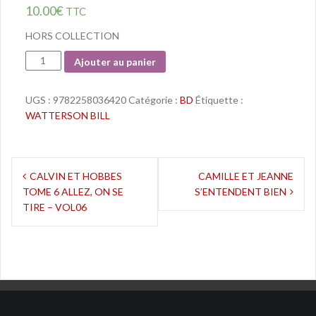
10.00
€
TTC
HORS COLLECTION
Quantité
Ajouter au panier
UGS :
9782258036420
Catégorie :
BD
Étiquette :
WATTERSON BILL
Navigation
CALVIN ET HOBBES
CAMILLE ET JEANNE
TOME 6 ALLEZ, ON SE
S’ENTENDENT BIEN
de
TIRE – VOL06
l’article