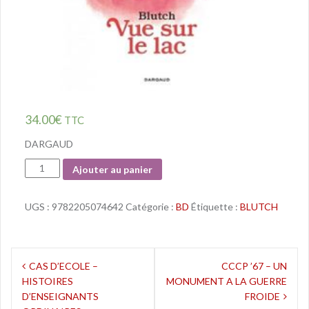
34.00
€
TTC
DARGAUD
Quantité
Ajouter au panier
UGS :
9782205074642
Catégorie :
BD
Étiquette :
BLUTCH
Navigation
CAS D’ECOLE –
CCCP ’67 – UN
HISTOIRES
MONUMENT A LA GUERRE
de
D’ENSEIGNANTS
FROIDE