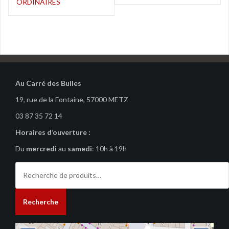
l’article
ORDINAIRES
Au Carré des Bulles
19, rue de la Fontaine, 57000 METZ
03 87 35 72 14
Horaires d’ouverture :
Du
mercredi
au
samedi
: 10h à 19h
Recherche
pour :
Recherche