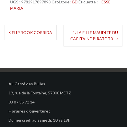
UGS :
9782917897898
Catégorie :
BD
Étiquette :
HESSE
MARIA
Navigation
FLIP BOOK CORRIDA
1. LA FILLE MAUDITE DU
CAPITAINE PIRATE T01
de
l’article
Au Carré des Bulles
19, rue de la Fontaine, 57000 METZ
03 87 35 72 14
Horaires d’ouverture :
Du
mercredi
au
samedi
: 10h à 19h