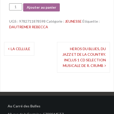
Quantité
Ajouter au panier
UGS :
9782711878598
Catégorie :
JEUNESSE
Étiquette :
DAUTREMER REBECCA
Navigation
LA CELLULE
HEROS DU BLUES, DU
JAZZ ET DE LA COUNTRY.
de
INCLUS 1 CD SELECTION
l’article
MUSICALE DE R. CRUMB
Au Carré des Bulles