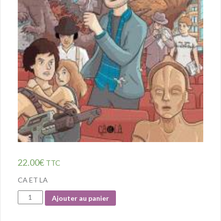
22.00
€
TTC
CA ET LA
Quantité
Ajouter au panier