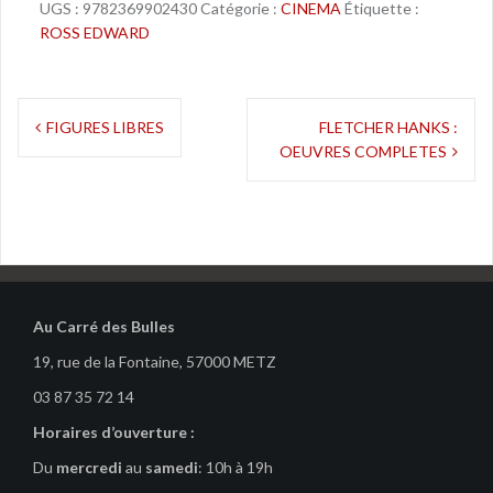
UGS :
9782369902430
Catégorie :
CINEMA
Étiquette :
ROSS EDWARD
Navigation
FIGURES LIBRES
FLETCHER HANKS :
OEUVRES COMPLETES
de
l’article
Au Carré des Bulles
19, rue de la Fontaine, 57000 METZ
03 87 35 72 14
Horaires d’ouverture :
Du
mercredi
au
samedi
: 10h à 19h