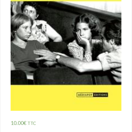
10.00
€
TTC