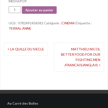
MEDIAPOP
Quantité
Ajouter au panier
UGS :
9782491436582
Catégorie :
CINEMA
Étiquette :
TERRAL ANNE
Navigation
LA QUILLE DU SIECLE
MATTHIEU NICOL
BETTER FOOD FOR OUR
de
FIGHTING MEN
l’article
/FRANCAIS/ANGLAIS
Au Carré des Bulles