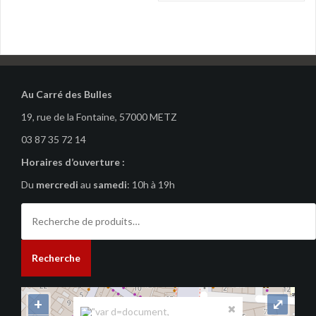
l’article
Au Carré des Bulles
19, rue de la Fontaine, 57000 METZ
03 87 35 72 14
Horaires d’ouverture :
Du
mercredi
au
samedi
: 10h à 19h
Recherche
pour :
Recherche
+
⤢
"var d=document,