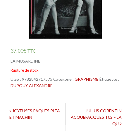
37.00
€
TTC
LA MUSARDINE
Rupture de stock
UGS :
9782842717575
Catégorie :
GRAPHISME
Étiquette :
DUPOUY ALEXANDRE
Navigation
JOYEUSES PAQUES RITA
JULIUS CORENTIN
ET MACHIN
ACQUEFACQUES T02 – LA
de
QU