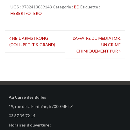
UGS :
9782413039143
Catégorie :
BD
Étiquette :
HEBERT/OTERO
Navigation
NEIL ARMSTRONG
L’AFFAIRE DU MEDIATOR,
(COLL. PETIT & GRAND)
UN CRIME
de
CHIMIQUEMENT PUR
l’article
Au Carré des Bulles
19, rue de la Fontaine, 57000 METZ
03 87 35 72 14
Horaires d’ouverture :