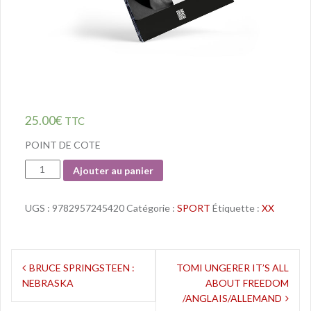
25.00
€
TTC
POINT DE COTE
Quantité
Ajouter au panier
UGS :
9782957245420
Catégorie :
SPORT
Étiquette :
XX
Navigation
BRUCE SPRINGSTEEN :
TOMI UNGERER IT’S ALL
NEBRASKA
ABOUT FREEDOM
de
/ANGLAIS/ALLEMAND