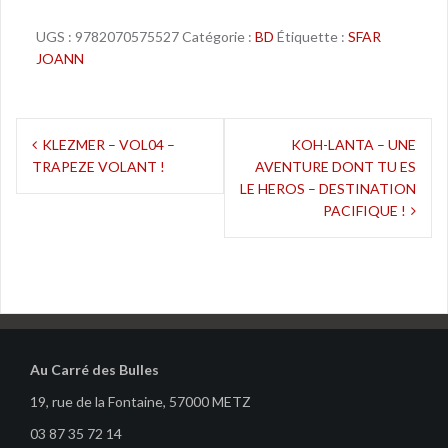
UGS :
9782070575527
Catégorie :
BD
Étiquette :
SFAR
JOANN
Navigation
KLEZMER – VOL04 –
KOH-LANTA – UNE
TRAPEZE VOLANT !
AVENTURE DONT TU ES
de
LE HEROS – DESTINATION
l’article
PACIFIQUE !
Au Carré des Bulles
19, rue de la Fontaine, 57000 METZ
03 87 35 72 14