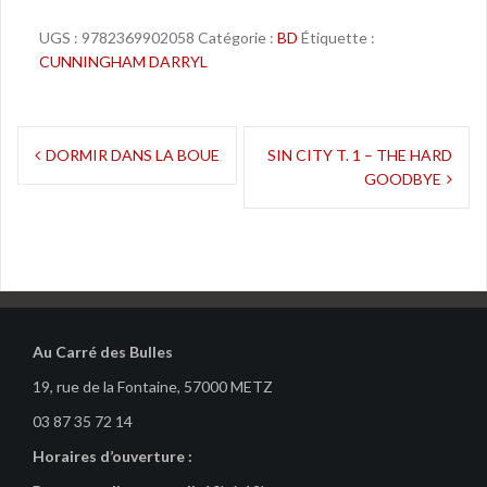
UGS :
9782369902058
Catégorie :
BD
Étiquette :
CUNNINGHAM DARRYL
Navigation
DORMIR DANS LA BOUE
SIN CITY T. 1 – THE HARD
GOODBYE
de
l’article
Au Carré des Bulles
19, rue de la Fontaine, 57000 METZ
03 87 35 72 14
Horaires d’ouverture :