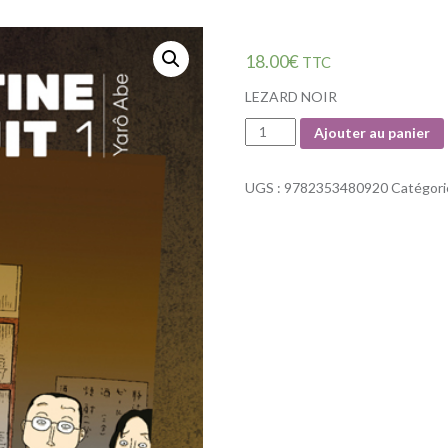
18.00
€
TTC
LEZARD NOIR
Quantité
Ajouter au panier
UGS :
9782353480920
Catégori