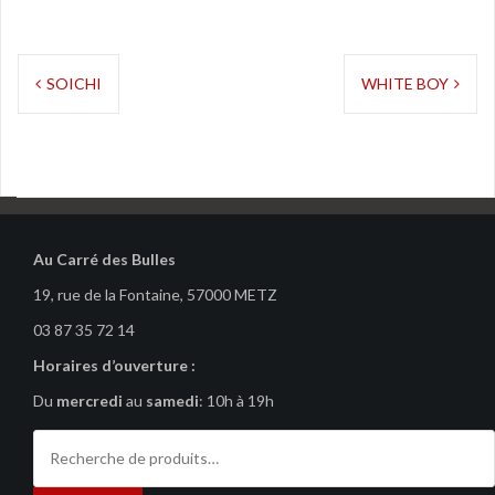
Navigation
SOICHI
WHITE BOY
de
l’article
Au Carré des Bulles
19, rue de la Fontaine, 57000 METZ
03 87 35 72 14
Horaires d’ouverture :
Du
mercredi
au
samedi
: 10h à 19h
Recherche
pour :