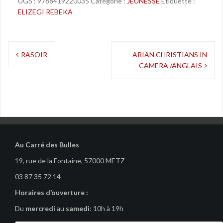
UGS :
9788419220035
Catégorie :
JEUNESSE
Étiquette :
ELIZEGI REBEKA
Navigation
RASOIR
ARIAN CHRISTIANS IN
CAMERA /ANGLAIS
de
l’article
Au Carré des Bulles
19, rue de la Fontaine, 57000 METZ
03 87 35 72 14
Horaires d’ouverture :
Du
mercredi
au
samedi
: 10h à 19h