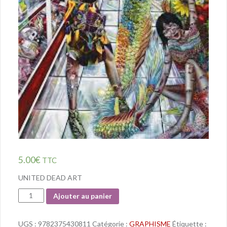
5.00
€
TTC
UNITED DEAD ART
Quantité
Ajouter au panier
UGS :
9782375430811
Catégorie :
GRAPHISME
Étiquette :