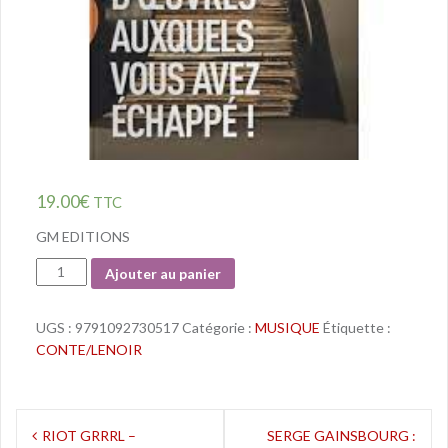
19.00
€
TTC
GM EDITIONS
Quantité
Ajouter au panier
UGS :
9791092730517
Catégorie :
MUSIQUE
Étiquette :
CONTE/LENOIR
Navigation
RIOT GRRRL –
SERGE GAINSBOURG :