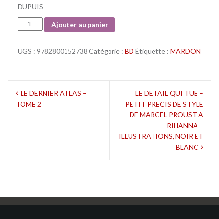
DUPUIS
Quantité
Ajouter au panier
UGS :
9782800152738
Catégorie :
BD
Étiquette :
MARDON
Navigation
LE DERNIER ATLAS –
LE DETAIL QUI TUE –
TOME 2
PETIT PRECIS DE STYLE
de
DE MARCEL PROUST A
l’article
RIHANNA –
ILLUSTRATIONS, NOIR ET
BLANC