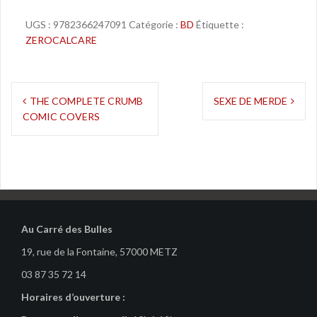
UGS :
9782366247091
Catégorie :
BD
Étiquette :
ZEROCALCARE
Navigation
THE COMPLETE CRUMB
SEXE DE MERDE
COMIC COVERS
de
l’article
Au Carré des Bulles
19, rue de la Fontaine, 57000 METZ
03 87 35 72 14
Horaires d’ouverture :