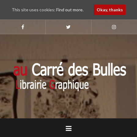
This site uses cookies:
Find out more.
Okay, thanks
Aller
au
Suivez-
Suivez-
Suivez-
nous
nous
nous
contenu
sur
sur
sur
principal
Faebook
Twitter
Instagram