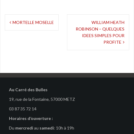
Navigation
MORTELLE MOSELLE
WILLIAM HEATH
ROBINSON – QUELQUES
de
IDEES SIMPLES POUR
l’article
PROFITE
Au Carré des Bulles
19, rue de la Fontaine, 57000 METZ
03 87 35 72 14
Horaires d’ouverture :
Du
mercredi
au
samedi
: 10h à 19h