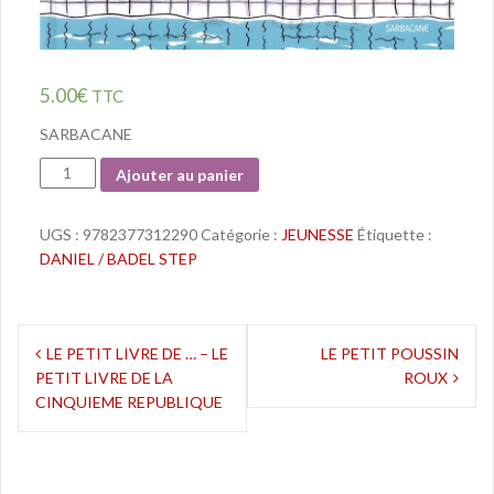
5.00
€
TTC
SARBACANE
Quantité
Ajouter au panier
UGS :
9782377312290
Catégorie :
JEUNESSE
Étiquette :
DANIEL / BADEL STEP
Navigation
LE PETIT LIVRE DE … – LE
LE PETIT POUSSIN
PETIT LIVRE DE LA
ROUX
de
CINQUIEME REPUBLIQUE
l’article