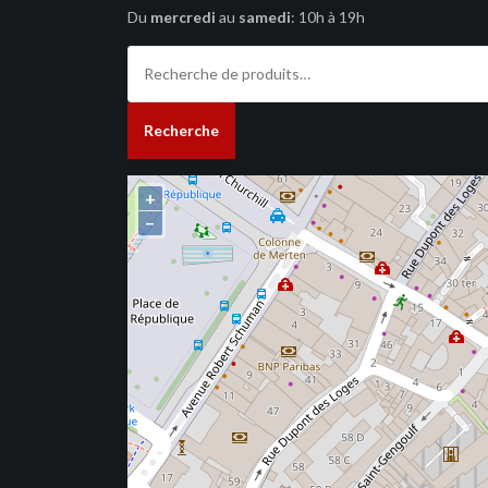
Du
mercredi
au
samedi
: 10h à 19h
Recherche
pour :
Recherche
+
−